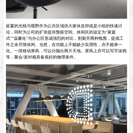
延窗的光线与视野作为公共区域供大家休息抑或是小组的快速讨
论，同时为公司的扩张提供预留空间。休闲区的设定为“家庭
式”“温馨化”与办公区形成强烈的对比，割裂开两种氛围，提倡工
作之余尽情休闲。当然，在功能上不能缺少实用性，亦不能单一
化。一排移动屏风，可以分隔出两片天地。屏风上亦可以写字涂鸦
等，聚会/派对都具备很好的物理条件。