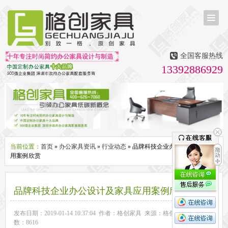
首页
茶台茶桌
全国客服热线
多媒体会议室家具
13392886929
无纸化会议系统
话筒升降器
多媒体升降会议台
液晶屏升降器
办公屏风隔断系列
办公屏风卡位
高隔断墙
折叠屏风
组合职员台
办公桌系列
新中式实木老板桌
洽谈桌
可升降办公桌
老板大班桌
经理办公桌
会议桌
当前位置：
首页
»
办公家具资讯
»
行业动态
» 品牌科技企业办公设计及家具应
用案例欣赏
办公椅系列
休闲椅
老板大班椅
职员办公椅
会议椅
人体工学椅
办公沙发|茶几系列
品牌科技企业办公设计及家具应用案例欣赏
办公沙发
贵宾沙发
茶几
茶水柜
文件柜系列
发布日期：2019-01-14 10:37:04 作者：格创家具 来源：格创家具 浏览次
数：8616
地柜
装饰柜
副柜
间隔柜
矮柜
实木文件柜
板式文件柜
钢制文件柜