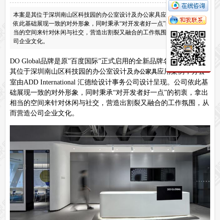
保密文件柜
本案是其位于深圳南山区科技园的办公室设计及办公家具应用案例，公司
前台接待系列
依此基础展现一致的对外形象，同时秉承“对开发者好一点”的初衷，拿出相
当的空间来针对休闲与社交，营造出割裂又融合的工作氛围，从而营造公
前台
接待家具
司企业文化。
培训家具系列
培训桌
培训椅
DO Global品牌是原”百度国际”正式启用的全新品牌名称，本案是
其位于深圳南山区科技园的办公室设计及
应用案例，办公
办公家具
公共区域家具系列
室由ADD International 汇德绘设计事务公司设计呈现。公司依此基
高铁车站候车椅
酒店公寓家具
础展现一致的对外形象，同时秉承“对开发者好一点”的初衷，拿出
他们正在使用格创家具
相当的空间来针对休闲与社交，营造出割裂又融合的工作氛围，从
无纸化会议系统案例
办公家具案例
而营造公司企业文化。
办公家具资讯
格创动态
行业动态
家具常识
荣誉资质
客户见证
常见问题
走进格创家具
联系格创家具
关于格创
企业文化
在线留言
申请友情链接